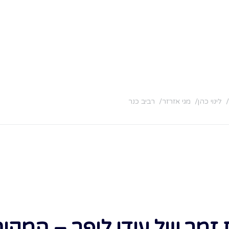
לינוי כהן
מגי אזרזר
רביב כנר
זמר של עידן ליפר – המקום