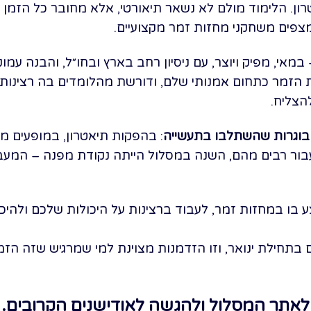
טרון. הלימוד מולם לא נשאר תיאורטי, אלא מחובר כל הזמן
מצפים משחקני מחזות זמר מקצועיים.
מאי, מפיק ויוצר, עם ניסיון רחב בארץ ובחו״ל, והבנה עמוק
זמר כתחום אמנותי שלם, ודורשת מהלומדים בה רצינות, 
הצליח.
ובוגרות שהשתלבו בתעשייה
: בהפקות תיאטרון, במופעים מו
בור רבים מהם, השנה במסלול הייתה נקודת מפנה – המעבר
 במחזות זמר, לעבוד ברצינות על היכולות שלכם ולהיכנס
בתחילת ינואר, וזו הזדמנות מצוינת למי שמרגיש שזה הזמ
לאתר המסלול ולהגשה לאודישנים הקרובים.