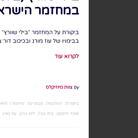
במחזמר הישראל
ביקורת על המחזמר "בילי שוורץ"
בבימויו של עוז מורג ובכיכוב דור צ
לקרוא עוד
by
צוות מיוזיקלס
ביקורת
המלצות
מבוגרים
מחזמר
תיאט
אוהד חיטמן
בית צבי
לינוי כהן
עוז מורג