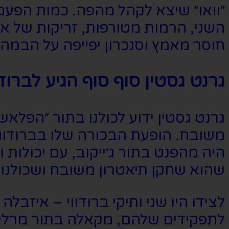
״וואו״ שיצא לקהל מהפה. כמות הפע
השני, הרמות מטורפות, זריקות של אנ
חוסר מאמץ וסנכרון יפייפה על הבמה.
גרנט גסטין סוף סוף הגיע לברודו
גרנט גסטין ידוע לכולנו בתור ״הפל
משובח. הופעת הבכורה שלו בברודווי
היה מהפנט בתור ג׳ייקוב, עם יכולות ו
שהוא שחקן תיאטרון משובח ושכולנו
לצידו היו שני ותיקי ברודווי – איזב
לתפקידים שלהם, מקאלה בתור מרלינה