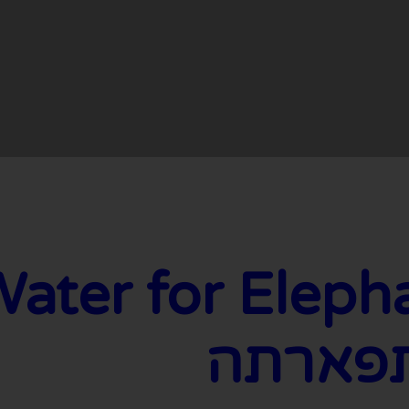
תפארתה