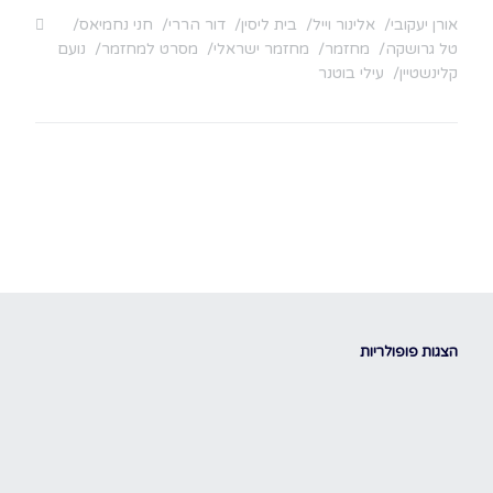
אורן יעקובי
אלינור וייל
בית ליסין
דור הררי
חני נחמיאס
טל גרושקה
מחזמר
מחזמר ישראלי
מסרט למחזמר
נועם
קלינשטיין
עילי בוטנר
הצגות פופולריות