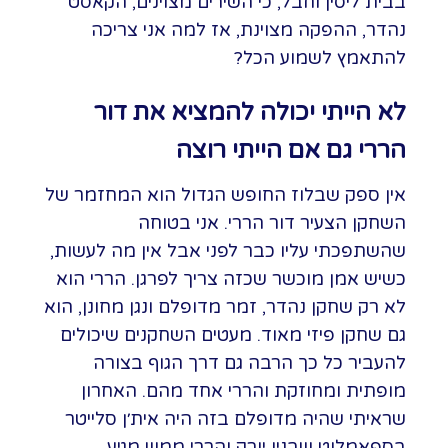
בבית ליסין וחבל, כי השירים מצוינים, הקאסט
נהדר, ההפקה מצוינת, אז למה אני צריכה
להתאמץ לשמוע הכל?
לא הייתי יכולה להמציא את דור
הררי גם אם הייתי רוצה
אין ספק שבלוז החופש הגדול הוא המחזמר של
השחקן הצעיר דור הררי. אני בטוחה
שהשתפכתי עליו כבר לפני אבל אין מה לעשות,
כשיש אמן מוכשר שכזה צריך לפרגן. הררי הוא
לא רק שחקן נהדר, זמר מדופלם ונגן מחונן, הוא
גם שחקן פיזי מאוד. מעטים השחקנים שיכולים
להעביר כל כך הרבה גם דרך הגוף בצורה
מופתית ומחוזקת והררי אחד מהם. האחרון
שראיתי שהיה מדופלם בזה היה אית׳ן סלייטר
בספאמלוט שבניו יורק והררי ממש מגיע