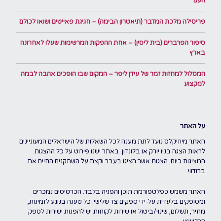
העם
פריסילה מלכת המדבר (תיאטרון הבימה) – חגיגת פאייטים ושואו לכולם
סיפור הפרברים (בית ליסין) – אחת ההפקות המרשימות שעלו לאחרונה
בארץ
המסלול למחזות זמר של עידן ליפר – המקום שבו הופכים אהבה לבמה
למקצוע
על האתר
האתר מיוזיקלס נועד לתת מענה לכל השאלות של הישראלים המעוניינים
לראות הצגה בניו יורק או בלונדון. באתר ישנו פירוט על כל ההצגות
המציגות כיום, הצגות אשר הציגו בעבר וקצת על השחקנים החיים את
ברודווי.
האתר משמש כפלטפורמת תוכן והפניה בלבד. הכרטיסים נמכרים
ומסופקים בלעדית על-ידי ספקים צד שלישי. כל טענה בנוגע לזמינות,
מחיר, תשלום, שינוי/ביטול או שירות לקוחות יש להפנות ישירות לספק