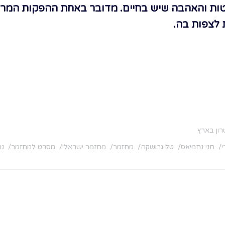
טות והאהבה שיש בחיים. מדובר באחת ההפקות המר
 לצפות בה.
רון בארץ
י
חני נחמיאס
טל גרושקה
מחזמר
מחזמר ישראלי
מסרט למחזמר
נו