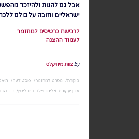
אבל גם להנות ולהיזכר מהפש
ישראליים וחובה על כולם ללכת
לרכישת כרטיסים למחזמר
לעמוד ההצגה
by
צוות מיוזיקלס
ביקורת
מסרט למחזמר
פוסט דעה
תיאט
אורן יעקובי
אלינור וייל
בית ליסין
דור הרר