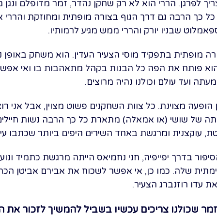
 לפרגן. הררי הוא לא רק שחקן נהדר, זמר מדופלם ונגן מחו
כל כך הרבה גם דרך הגוף בצורה מופתית ומחוזקת והררי 
פאמלוט שבניו יורק והררי ממש מגיע לרמותיו.
ה מופתית בתפקיד מוסי הצעיר העדין. הוא משחק באופן נפ
וא פותח את הפה כל הבנות בקהל מתאהבות בו ואי אפשר
עתה ועד עולם וכולנו נהיה מרוצים.
 הופעה מצוינת. כל צוות השחקנים פשוט מצוין, אבל אני רו
ותה של שושי (או אמאלה) מתארת כל כך הרבה נשות חיילים 
, עוקצנית ומרגשת באחד השירים היפים ביותר שכתבו עילי ב
יפור בדרך יפייפיה, חני נחמיאס הייתה מרגשת כתמיד ונוע
מתית שלה. כמו כן, אי אפשר לשכוח את אבירם אביטן הכר
ת עדו רוזנברג הצעיר.
מר שכולנו צריכים עכשיו בשביל להמשיך לזכור את 