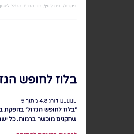
ביקורת
בית ליסין
דור הררי
הראל ליסמן
בלוז לחופש הגדו





דורג 4.8 מתוך 5
״בלוז לחופש הגדול״ בהפקת בית
שחקנים מוכשר ברמות. כל ישר