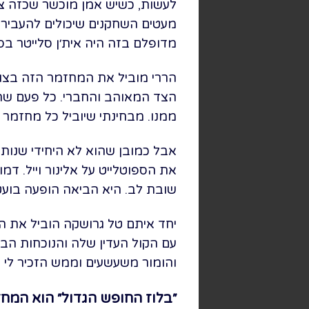
לעשות, כשיש אמן מוכשר שכזה צריך
מעטים השחקנים שיכולים להעביר 
מדופלם בזה היה אית׳ן סלייטר בס
הררי מוביל את המחזמר הזה בצור
הצד המאוהב והחברי. כל פעם שה
ממנו. מבחינתי שיוביל כל מחזמר מ
אבל כמובן שהוא לא היחידי שנותן
את הספוטלייט על אלינור וייל. דמ
שובת לב. היא הביאה הופעה בועטת
יחד איתם טל גרושקה הוביל את הס
עם הקול העדין שלה והנוכחות הבי
והומור משעשעים וממש הזכיר לי א
״בלוז החופש הגדול״ הוא המחז