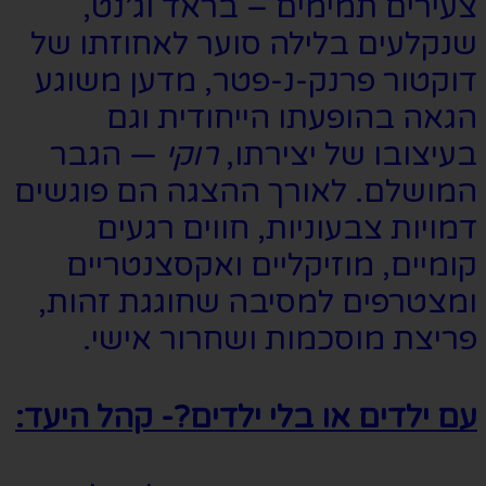
צעירים תמימים – בראד וג’נט,
שנקלעים בלילה סוער לאחוזתו של
דוקטור פרנק-נ-פטר, מדען משוגע
הגאה בהופעתו הייחודית וגם
בעיצובו של יצירתו,
רוקי
— הגבר
המושלם. לאורך ההצגה הם פוגשים
דמויות צבעוניות, חווים רגעים
קומיים, מוזיקליים ואקסצנטריים
ומצטרפים למסיבה שחוגגת זהות,
פריצת מוסכמות ושחרור אישי.
עם ילדים או בלי ילדים?- קהל היעד: