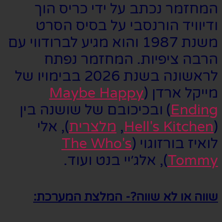
המחזמר נכתב על ידי כריס הוך
ודיוויד הורנסבי על בסיס הסרט
משנת 1987 והוא מגיע לברודווי עם
הרבה ציפיות. המחזמר נפתח
לראשונה בשנת 2026 בבימויו של
מייקל ארדן (
Maybe Happy
Ending
) ובכיכובם של שושנה בין
(
Hell's Kitchen
,
מלצרית
), אלי
לואיז בורזוגוי (
The Who's
Tommy
), אלג׳יי בנט ועוד.
שווה או לא שווה?- המלצת המערכת: