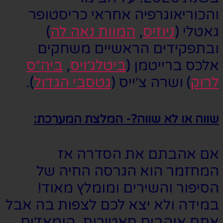
והכוריאוגרפיה אחראי כריסטופר
גאטלי (
ניוזיס
,
המוות נאה לה
)
ובתפקידים הראשיים משחקים
אלכס ברייטמן (
ביטלג׳ויס
,
ביה״ס
לרוק
) ושרה צ׳ייס (
גטסבי הגדול
).
שווה או לא שווה?- המלצת המערכת:
אם אהבתם את הסדרה אז
המחזמר הוא הגרסה החיה של
הסיפור והשירים ומומלץ מאוד!
במידה ולא יצא לכם לצפות בה אבל
אתם אוהבים סאטירות, הומאז׳ים