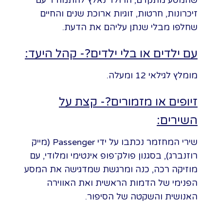
שהמסע מתקדם, הרולד נאלץ להתמודד עם
זיכרונות, חרטות, זוגיות ארוכת שנים והחיים
שחלפו מבלי שנתן עליהם את הדעת.
עם ילדים או בלי ילדים?- קהל היעד:
מומלץ לגילאי 12 ומעלה.
זיופים או מזמורים?- קצת על
השירים:
שירי המחזמר נכתבו על ידי Passenger (מייק
רוזנברג), בסגנון פולק־פופ אינטימי ומלודי, עם
מוזיקה רכה, כנה ומרגשת שמדגישה את המסע
הפנימי של הדמות הראשית ואת האווירה
האנושית והשקטה של הסיפור.