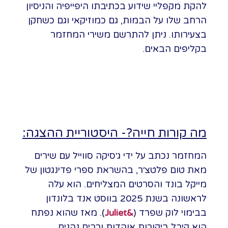
להקת מקפליי שידוע בכתיבתו היפייפיה והניסיון
הרחב שלו על הבמות, גם כמוזיקאי וגם כשחקן
בצעירותו. ניתן להתרשם משירי המחזמר
בקליפים הבאים.
מה קורות חייה?- היסטוריית ההצגה:
המחזמר נכתב על ידי ג׳סיקה סווייל עם שירים
מאת טום פלטצ׳ר, בהשראת ספרי פדינגטון של
מייקל בונד והסרטים המצליחים. הוא עלה
לראשונה בשנת 2025 בווסט אנד בלונדון
בבימוי לוק שפרד (
&Juliet
). מאז שהוא נפתח
הוא קיבל ביקורות אוהדות ורבים נהנים