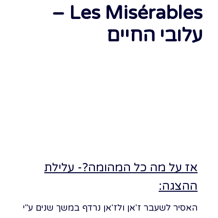
Les Misérables –
עלובי החיים
לרכישת כרטיסים ללונדון
לרכישת כרטיסים לניו יורק
אז על מה כל המהומה?- עלילת
ההצגה:
האסיר לשעבר ז'אן ולז'אן נרדף במשך שנים ע"י