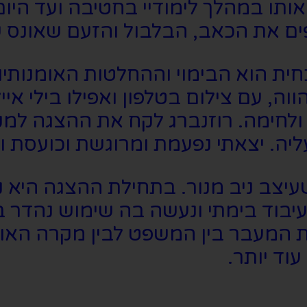
בעצמי ראיתי אותו במהלך לימודיי בחטיבה ועד
ים את הכאב, הבלבול והזעם שאונס 
חית הוא הבימוי וההחלטות האומנותיו
ה, עם צילום בטלפון ואפילו בילי אי
ולחימה. רוזנברג לקח את ההצגה למק
ליה. יצאתי נפעמת ומרוגשת וכועסת ו
יצב ניב מנור. בתחילת ההצגה היא נרא
 עיבוד בימתי ונעשה בה שימוש נהדר
מעבר בין המשפט לבין מקרה האונס
וד יותר.