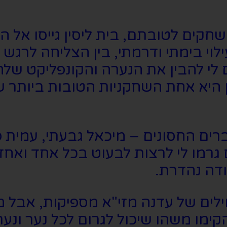
חקים לטובתם, בית ליסין גייסו אל ה
וי בימתי ודרמתי, בין הצליחה לרגש
ם לי להבין את הנערה והקונפליקט ש
יא אחת השחקניות הטובות ביותר שז
ם החסונים – מיכאל גבעתי, עמית פרנ
 גרמו לי לרצות לבעוט בכל אחד ואחד
ודה נהדרת.
לים של עדנה מזי"א מספיקות, אבל מה
 להווה, לשנת 2021. הם הקימו משהו שיכול לגרום ל