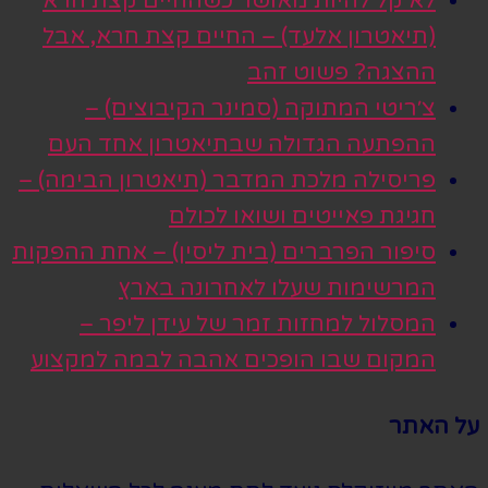
לא קל להיות מאושר כשהחיים קצת חרא
(תיאטרון אלעד) – החיים קצת חרא, אבל
ההצגה? פשוט זהב
צ׳ריטי המתוקה (סמינר הקיבוצים) –
ההפתעה הגדולה שבתיאטרון אחד העם
פריסילה מלכת המדבר (תיאטרון הבימה) –
חגיגת פאייטים ושואו לכולם
סיפור הפרברים (בית ליסין) – אחת ההפקות
המרשימות שעלו לאחרונה בארץ
המסלול למחזות זמר של עידן ליפר –
המקום שבו הופכים אהבה לבמה למקצוע
על האתר