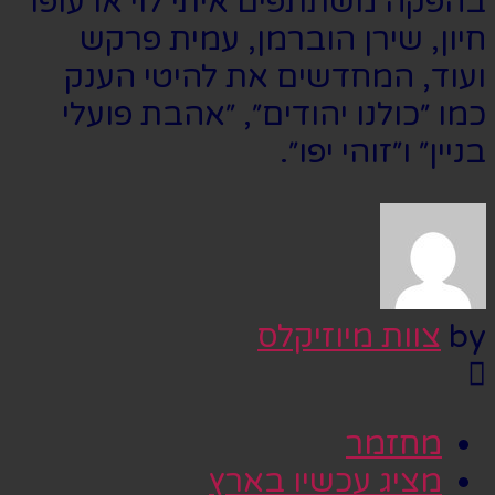
בהפקה משתתפים איתי לוי או עופר
חיון, שירן הוברמן, עמית פרקש
ועוד, המחדשים את להיטי הענק
כמו ״כולנו יהודים״, ״אהבת פועלי
בניין״ ו״זוהי יפו״.
by
צוות מיוזיקלס
מחזמר
מציג עכשיו בארץ