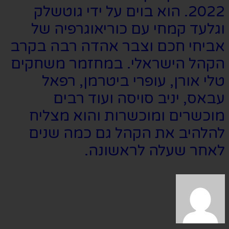
2022. הוא בוים על ידי גוטשלק
וגלעד קמחי עם כוריאוגרפיה של
אביחי חכם וצבר אהדה רבה בקרב
הקהל הישראלי. במחזמר משחקים
טלי אורן, עופרי ביטרמן, רפאל
עבאס, יניב סויסה ועוד רבים
מוכשרים ומוכשרות והוא מצליח
להלהיב את הקהל גם כמה שנים
לאחר שעלה לראשונה.