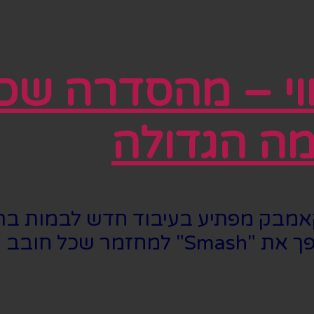
ברודווי – מהסדרה
מה הגדולה
קלית "Smash" עושה קאמבק מפתיע בעיבוד חדש ל
א ירצה להחמיץ.