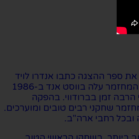
סטון לרוקס. את ספר ההצגה כתבו אנדרו לויד
וובר וריצ'רד סטילגו שכתבו גם את השירים למחזמר יחד עם צ'רלס הארט. המחזמר עלה בווסט אנד ב-1986
ה הכי הרבה זמן בברודווי. בהפקה
חזמר שחקני רבים טובים ומוערכים.
ובכל רחבי ארה"ב.
ב ביותר, בשחקן הראשי הטוב