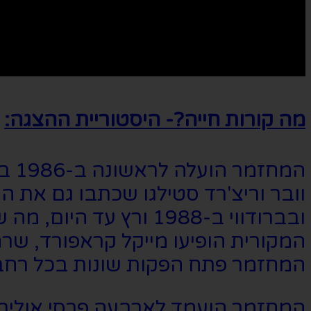
מה קורות חייה?- היסטוריית ההצגה:
המח
ובברודווי ב-1988 ורץ
המקורית הופיעו מייקל קראפורד, שרה
המחזמר פתח הפקות שונות בכל רחבי
המחזמר הועמד לארבעה פרסי אוליבי