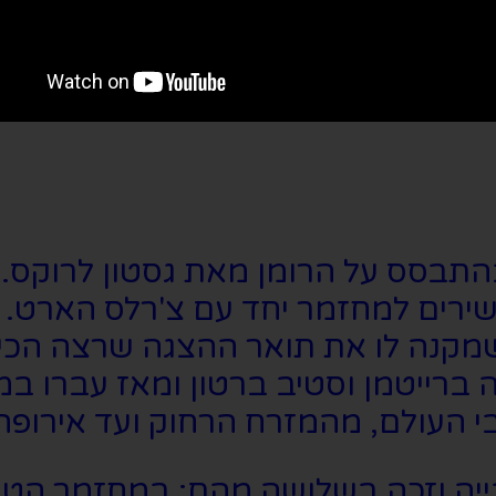
זמר הועלה לראשונה ב-1986 בהתבסס על הרומן מאת ג
 עד היום, מה שמקנה לו את תואר ההצגה שרצ
 ברייטמן וסטיב ברטון ומאז עברו במ
 העולם, מהמזרח הרחוק ועד אירופה 
יה וזכה בשלושה מהם: במחזמר הטו