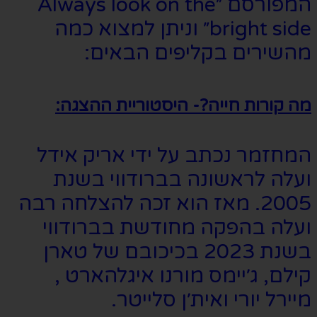
המפורסם ״Always look on the
bright side״ וניתן למצוא כמה
מהשירים בקליפים הבאים:
מה קורות חייה?- היסטוריית ההצגה:
המחזמר נכתב על ידי אריק אידל
ועלה לראשונה בברודווי בשנת
2005. מאז הוא זכה להצלחה רבה
ועלה בהפקה מחודשת בברודווי
בשנת 2023 בכיכובם של טארן
קילם, ג׳יימס מורנו איגלהארט ,
מיירל יורי ואית׳ן סלייטר.