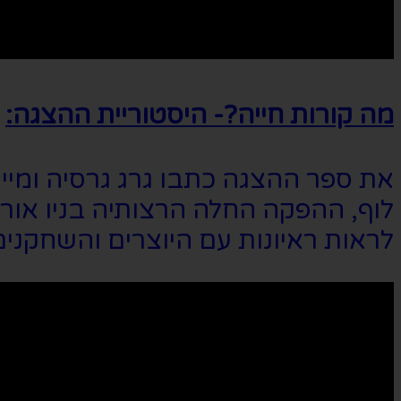
מה קורות חייה?- היסטוריית ההצגה:
את ספר ההצגה כתבו גרג גרסיה ומייק 
לראות ראיונות עם היוצרים והשחקני