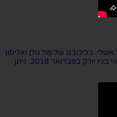
שלי. בכיכובם של פול נולן ואליסון
לוף, ההפקה החלה הרצותיה בניו אורלינס, יוסטון ושיקאגו והיא עולה בברודווי בניו יורק בפברואר 2018. ניתן