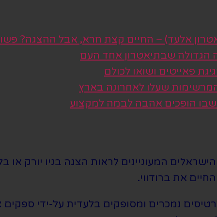
טרון אלעד) – החיים קצת חרא, אבל ההצגה? פשו
ה הגדולה שבתיאטרון אחד העם
גת פאייטים ושואו לכולם
 המרשימות שעלו לאחרונה בארץ
 שבו הופכים אהבה לבמה למקצוע
שראלים המעוניינים לראות הצגה בניו יורק או בלו
חיים את ברודווי.
סים נמכרים ומסופקים בלעדית על-ידי ספקים צד 