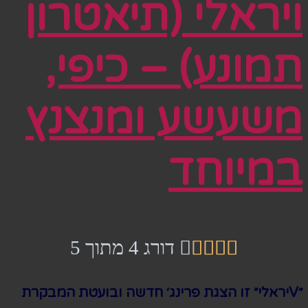
ויראלי (תיאטרון
תמונע) – כיפי,
משעשע ומנצנץ
במיוחד





דורג 4 מתוך 5
״Vיראלי״ זו הצגת פרינג׳ חדשה ובועטת המבקרת