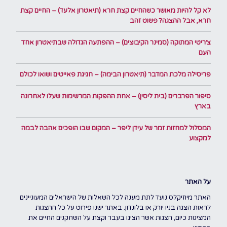
לא קל להיות מאושר כשהחיים קצת חרא (תיאטרון אלעד) – החיים קצת
חרא, אבל ההצגה? פשוט זהב
צ׳ריטי המתוקה (סמינר הקיבוצים) – ההפתעה הגדולה שבתיאטרון אחד
העם
פריסילה מלכת המדבר (תיאטרון הבימה) – חגיגת פאייטים ושואו לכולם
סיפור הפרברים (בית ליסין) – אחת ההפקות המרשימות שעלו לאחרונה
בארץ
המסלול למחזות זמר של עידן ליפר – המקום שבו הופכים אהבה לבמה
למקצוע
על האתר
האתר מיוזיקלס נועד לתת מענה לכל השאלות של הישראלים המעוניינים
לראות הצגה בניו יורק או בלונדון. באתר ישנו פירוט על כל ההצגות
המציגות כיום, הצגות אשר הציגו בעבר וקצת על השחקנים החיים את