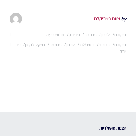
by
צוות מיוזיקלס
ביקורת
לונדון
מחזמר
ניו יורק
פוסט דעה
ביקורת
ברודווי
ווסט אנד
לונדון
מחזמר
מייקל ג׳קסון
ניו
יורק
הצגות פופולריות