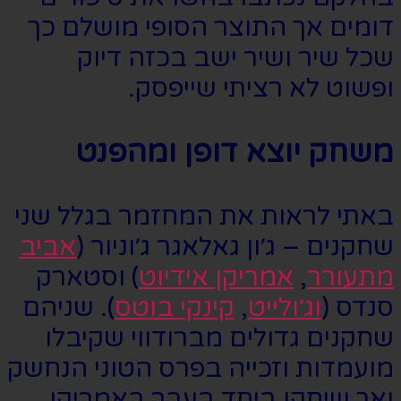
דומים אך התוצר הסופי מושלם כך
שכל שיר ושיר ישב בכזה דיוק
ופשוט לא רציתי שייפסק.
משחק יוצא דופן ומהפנט
באתי לראות את המחזמר בגלל שני
שחקנים – ג׳ון גאלאגר ג׳וניור (
אביב
מתעורר
,
אמריקן אידיוט
) וסטארק
סנדס (
וג׳ולייט
,
קינקי בוטס
). שניהם
שחקנים גדולים מברודווי שקיבלו
מועמדות וזכייה בפרס הטוני הנחשק
ואך שיחקו ביחד בעבר באמריקן