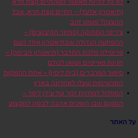
לא קל להיות מאושר כשהחיים קצת חרא
(תיאטרון אלעד) – החיים קצת חרא, אבל
ההצגה? פשוט זהב
צ׳ריטי המתוקה (סמינר הקיבוצים) –
ההפתעה הגדולה שבתיאטרון אחד העם
פריסילה מלכת המדבר (תיאטרון הבימה) –
חגיגת פאייטים ושואו לכולם
סיפור הפרברים (בית ליסין) – אחת ההפקות
המרשימות שעלו לאחרונה בארץ
המסלול למחזות זמר של עידן ליפר –
המקום שבו הופכים אהבה לבמה למקצוע
על האתר