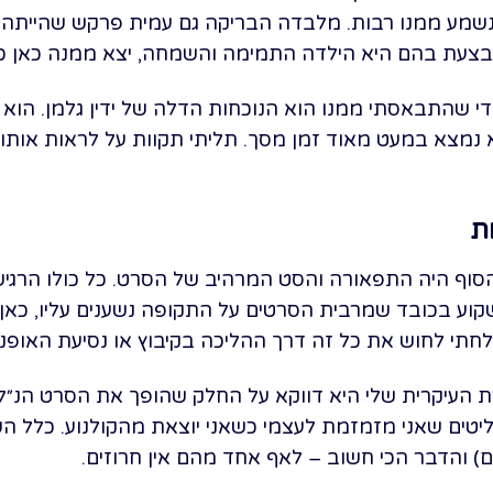
נשמע ממנו רבות. מלבדה הבריקה גם עמית פרקש שהייתה מ
צעת בהם היא הילדה התמימה והשמחה, יצא ממנה כאן כא
י שהתבאסתי ממנו הוא הנוכחות הדלה של ידין גלמן. הוא מ
נמצא במעט מאוד זמן מסך. תליתי תקוות על לראות אותו 
ת
סוף היה התפאורה והסט המרהיב של הסרט. כל כולו הרגיש
נות ה-60. במקום לשקוע בכובד שמרבית הסרטים על התקופה נשענים עליו
חתי לחוש את כל זה דרך ההליכה בקיבוץ או נסיעת האופניי
ת העיקרית שלי היא דווקא על החלק שהופך את הסרט הנ״ל ל
ליטים שאני מזמזמת לעצמי כשאני יוצאת מהקולנוע. כלל הש
ם) והדבר הכי חשוב – לאף אחד מהם אין חרוזים.