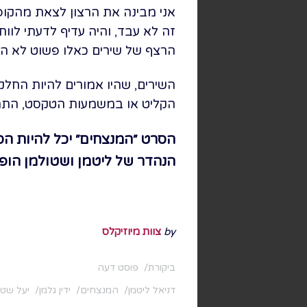
אני מבינה את הרצון לצאת מהקופ
זה לא עבד, והיה עדיף לדעתי לוות
הרצף של שירים כאלו פשוט לא הוע
השירים, שהיו אמורים להיות החל
הקליט או במשמעות הטקסט, התמק
הסרט ״המנצחים״ יכל להיות ה
הנהדר של ליטמן ושטולמן הופ
by
צוות מיוזיקלס
ביקורת
פוסט דעה
דניאל ליטמן
המנצחים
ידין גלמן
יעל שטו