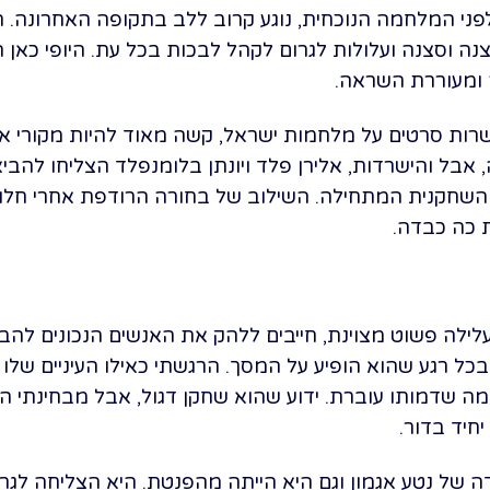
ני המלחמה הנוכחית, נוגע קרוב ללב בתקופה האחרונה. 
ה וסצנה ועלולות לגרום לקהל לבכות בכל עת. היופי כאן 
 ומעוררת השראה.
רות סרטים על מלחמות ישראל, קשה מאוד להיות מקורי או מ
אבל והישרדות, אלירן פלד ויונתן בלומנפלד הצליחו להביא
 השחקנית המתחילה. השילוב של בחורה הרודפת אחרי חל
ת כה כבדה.
לה פשוט מצוינת, חייבים ללהק את האנשים הנכונים להביא
כל רגע שהוא הופיע על המסך. הרגשתי כאילו העיניים של
למה שדמותו עוברת. ידוע שהוא שחקן דגול, אבל מבחינתי 
חיד בדור.
ה של נטע אגמון וגם היא הייתה מהפנטת. היא הצליחה לגר