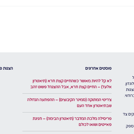
פוסטים אחרונים
הצגות פו
לא קל להיות מאושר כשהחיים קצת חרא (תיאטרון
נדון.
אלעד) – החיים קצת חרא, אבל ההצגה? פשוט זהב
צגות
דווי.
צ׳ריטי המתוקה (סמינר הקיבוצים) – ההפתעה הגדולה
שבתיאטרון אחד העם
ים צד
פריסילה מלכת המדבר (תיאטרון הבימה) – חגיגת
פאייטים ושואו לכולם
לספק