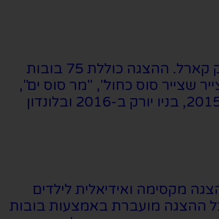
את ההצגה הקים ג'ונתן רוקפלר בהשראת הספר "הזחל הרעב" שכתב אריק קארל. ההצגה כוללת 75 בובות
 שצייר סוס כחול", "מר סוס ים",
"הגחלילית הבודדת" וכמובן "הזחל הרעב". ההצגה הופיעה באוסטרליה ב-2015, בניו יורק ב-2016 ובלונדון
צגה מקסימה ואידיאלית לילדים
כל ההצגה מועברת באמצעות בובות