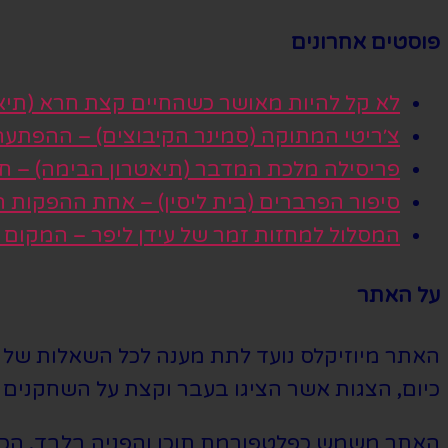
פוסטים אחרונים
לא קל להיות מאושר כשהחיים קצת חרא (תיא
צ׳ריטי המתוקה (סמינר הקיבוצים) – ההפתע
פריסילה מלכת המדבר (תיאטרון הבימה) – חגי
סיפור הפרברים (בית ליסין) – אחת ההפקות
המסלול למחזות זמר של עידן ליפר – המקום
על האתר
האתר מיוזיקלס נועד לתת מענה לכל השאלות של הי
כיום, הצגות אשר הציגו בעבר וקצת על השחקנים ה
האתר משמש כפלטפורמת תוכן והפניה בלבד. הכרטי