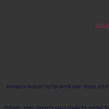
ט זהב
נדון. באתר ישנו פירוט על כל ההצגות המציגות
שלישי. כל טענה בנוגע לזמינות, מחיר, תשלום,