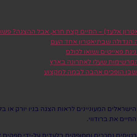
טרון אלעד) – החיים קצת חרא, אבל ההצגה? פשו
ה הגדולה שבתיאטרון אחד העם
גת פאייטים ושואו לכולם
 המרשימות שעלו לאחרונה בארץ
 שבו הופכים אהבה לבמה למקצוע
שראלים המעוניינים לראות הצגה בניו יורק או בלו
חיים את ברודווי.
סים נמכרים ומסופקים בלעדית על-ידי ספקים צד 