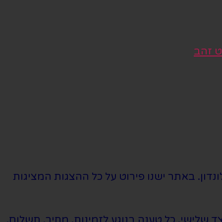
ט זהב
נדון. באתר ישנו פירוט על כל ההצגות המציגות
שלישי. כל טענה בנוגע לזמינות, מחיר, תשלום,