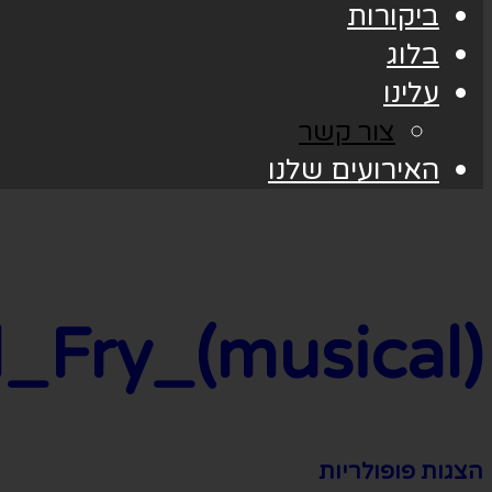
ביקורות
בלוג
עלינו
צור קשר
האירועים שלנו
_Fry_(musical)
הצגות פופולריות