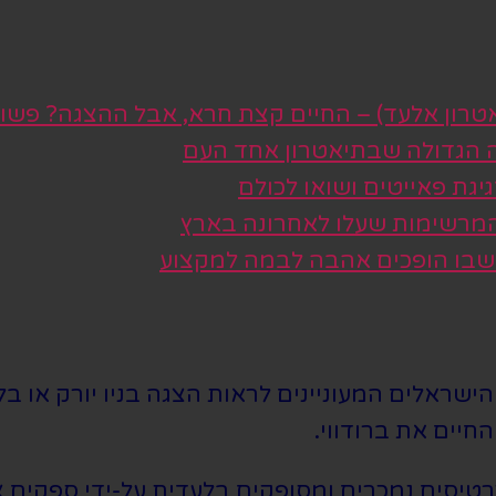
טרון אלעד) – החיים קצת חרא, אבל ההצגה? פשו
ה הגדולה שבתיאטרון אחד העם
גת פאייטים ושואו לכולם
 המרשימות שעלו לאחרונה בארץ
 שבו הופכים אהבה לבמה למקצוע
שראלים המעוניינים לראות הצגה בניו יורק או בלו
חיים את ברודווי.
סים נמכרים ומסופקים בלעדית על-ידי ספקים צד 