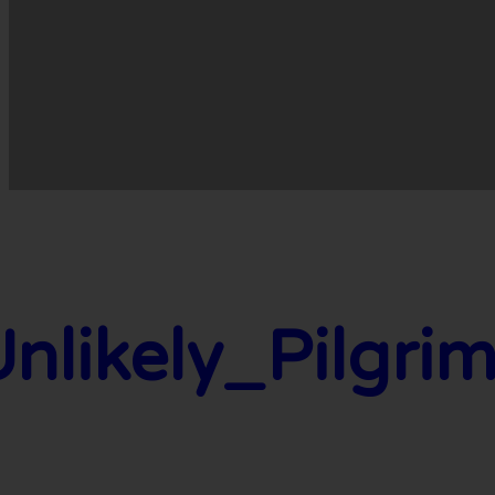
nlikely_Pilgri