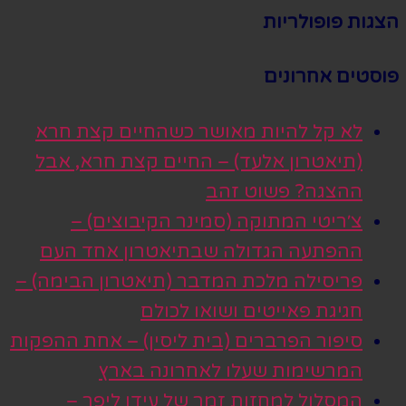
הצגות פופולריות
פוסטים אחרונים
לא קל להיות מאושר כשהחיים קצת חרא
(תיאטרון אלעד) – החיים קצת חרא, אבל
ההצגה? פשוט זהב
צ׳ריטי המתוקה (סמינר הקיבוצים) –
ההפתעה הגדולה שבתיאטרון אחד העם
פריסילה מלכת המדבר (תיאטרון הבימה) –
חגיגת פאייטים ושואו לכולם
סיפור הפרברים (בית ליסין) – אחת ההפקות
המרשימות שעלו לאחרונה בארץ
המסלול למחזות זמר של עידן ליפר –