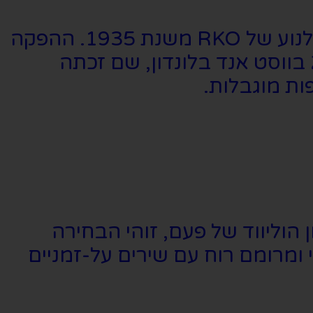
המחזמר נכתב על ידי מת׳יו ווייט ו-האוורד ג׳אקס, והוא מבוסס על סרט הקולנוע של RKO משנת 1935. ההפקה
הבימתית הראשונה עלתה בשנת 2011 ברחבי אנגליה ועלתה בשנת 2012 בווסט אנד בלונדון, שם זכתה
ות מוגבלות.
הוליווד של פעם, זוהי הבחירה
ומרומם רוח עם שירים על-זמניים