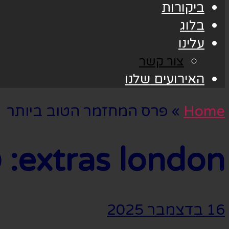
ביקורות
בלוג
עלינו
צור קשר
האירועים שלנו
Home
»
פרס המחזמר הטוב ביותר
extras london:
פ
16 בדצמבר 2025