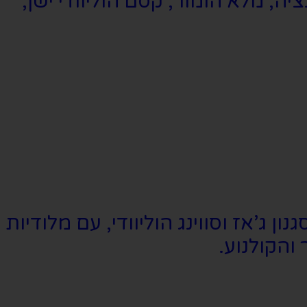
ה, מלא הומור, קסם הוליוודי ישן,
ן ג’אז וסווינג הוליוודי, עם מלודיות
והקולנוע.