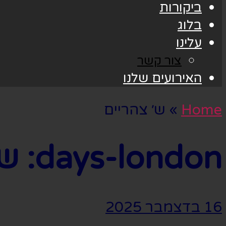
ביקורות
בלוג
עלינו
צור קשר
האירועים שלנו
Home
»
ש׳ צהריים
days-london:
ש׳
16 בדצמבר 2025