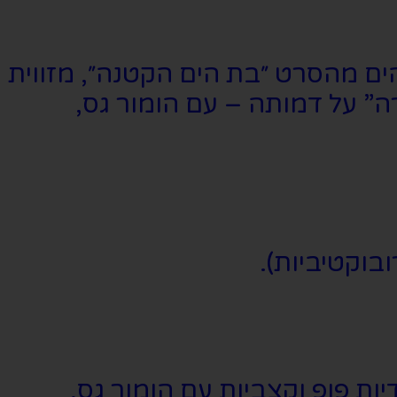
ם מהסרט ״בת הים הקטנה״, מזווית
” על דמותה – עם הומור גס,
דיות פופ וקצביות עם הומור גס,