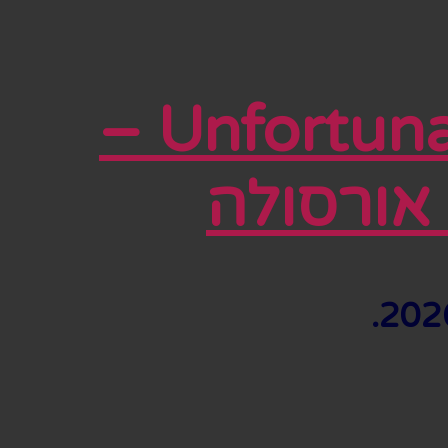
Unfortunate: The Untold Story of Ursula –
אורסולה