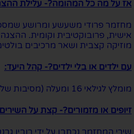
אז על מה כל המהומה?- עלילת ההצג
מחזמר פרודי משעשע ומרושע שמספר 
אישית, פרובוקטיבית וקומית. ההצג
מוזיקה קצבית ושאר מרכיבים בולטים
עם ילדים או בלי ילדים?- קהל היעד:
מומלץ לגילאי 16 ומעלה (מסיבות של שפה חזקה, תכנים מיניים ובדיחות פרובוקטיביות).
זיופים או מזמורים?- קצת על השירים:
שירי המחזמר נכתבו על ידי רובין גרנט,