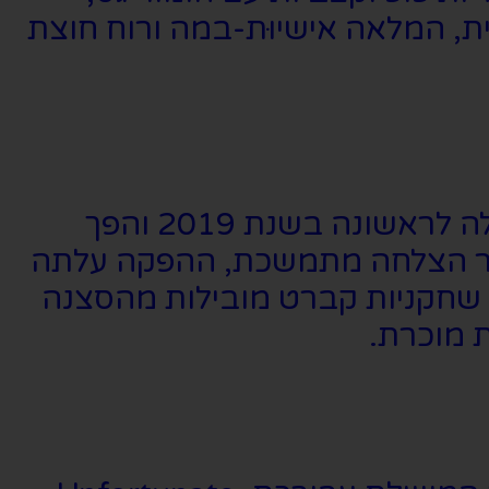
ת, המלאה אישיוּת-במה ורוח חוצת
המחזמר נכתב על ידי רובין גרנט וטים גילבין, והוא פותח כמופע עצמאי שעלה לראשונה בשנת 2019 והפך
אחר הצלחה מתמשכת, ההפקה עלתה
 שחקניות קברט מובילות מהסצנה
 מוכרת.