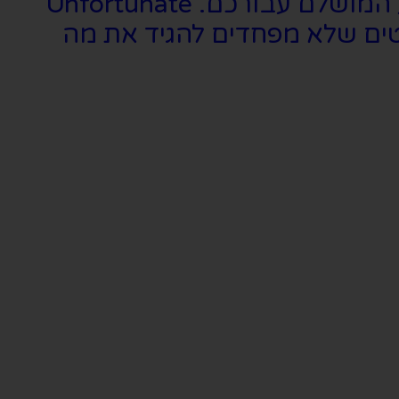
אם אתם אוהבים מחזות זמר חכמים, עם הומור ציני, ופארודיים, זהו המופע המושלם עבורכם. Unfortunate
ים שלא מפחדים להגיד את מה