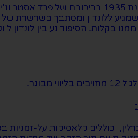
מבוסס על סרט הקולנוע האייקוני משנת 1935 בכיכ
שמגיע ללונדון ומסתבך בשרשרת של אי
בקלות. הסיפור נע בין לונדון לוונצי
ין, וכוללים קלאסיקות על-זמניות בסגנו