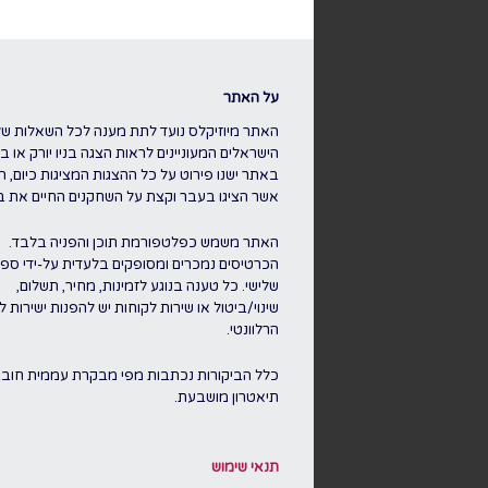
על האתר
האתר מיוזיקלס נועד לתת מענה לכל השאלות של
הישראלים המעוניינים לראות הצגה בניו יורק או בלו
באתר ישנו פירוט על כל ההצגות המציגות כיום, ה
אשר הציגו בעבר וקצת על השחקנים החיים את ברו
האתר משמש כפלטפורמת תוכן והפניה בלבד.
הכרטיסים נמכרים ומסופקים בלעדית על-ידי ספק
שלישי. כל טענה בנוגע לזמינות, מחיר, תשלום,
שינוי/ביטול או שירות לקוחות יש להפנות ישירות 
הרלוונטי.
כלל הביקורות נכתבות מפי מבקרת עממית חוב
תיאטרון מושבעת.
תנאי שימוש