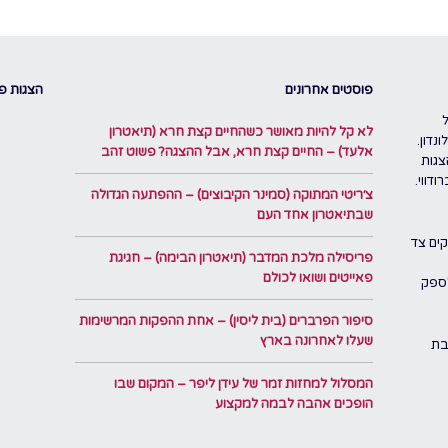
פוסטים אחרונים
הצגות פו
לא קל להיות מאושר כשהחיים קצת חרא (תיאטרון
נדון.
אלעד) – החיים קצת חרא, אבל ההצגה? פשוט זהב
צגות
דווי.
צ׳ריטי המתוקה (סמינר הקיבוצים) – ההפתעה הגדולה
שבתיאטרון אחד העם
ים צד
פריסילה מלכת המדבר (תיאטרון הבימה) – חגיגת
פאייטים ושואו לכולם
לספק
סיפור הפרברים (בית ליסין) – אחת ההפקות המרשימות
שעלו לאחרונה בארץ
בת
המסלול למחזות זמר של עידן ליפר – המקום שבו
הופכים אהבה לבמה למקצוע