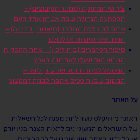
צ׳ריטי המתוקה (סמינר הקיבוצים) –
ההפתעה הגדולה שבתיאטרון אחד העם
פריסילה מלכת המדבר (תיאטרון הבימה) –
חגיגת פאייטים ושואו לכולם
סיפור הפרברים (בית ליסין) – אחת ההפקות
המרשימות שעלו לאחרונה בארץ
המסלול למחזות זמר של עידן ליפר –
המקום שבו הופכים אהבה לבמה למקצוע
על האתר
האתר מיוזיקלס נועד לתת מענה לכל השאלות
של הישראלים המעוניינים לראות הצגה בניו יורק
או בלונדון. באתר ישנו פירוט על כל ההצגות