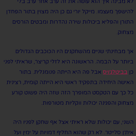
לא מבינה איך הוא עושה את זה ערב אחר ערב בלי
להישפך מעצמו. מייקל יורי גם כן היה מצוין בתור הפחדן
התורן והפליא ביכולות שירה נהדרות ומבטים הורסים
מצחוק.
אך מבחינתי שניים מהשחקנים היו הכוכבים הגדולים
ביותר על הבמה. הראשונה היא לזלי קריצר, שראיתי לפני
כן
בביטלג׳ויס
אבל פה היא הייתה פנומנלית. בתור
האישה היחידה בתפקיד ראשי היא הייתה קומית, רצינית
כל כך עם הטקסט המופרך הזה שזה היה פשוט קורע
מצחוק והפגינה יכולות ווקליות מטורפות.
השני, עם יכולות שלא ראיתי אצל אף שחקן לפניו היה
אית׳ן סלייטר. לא רק שהוא החליף דמויות על ימין ועל