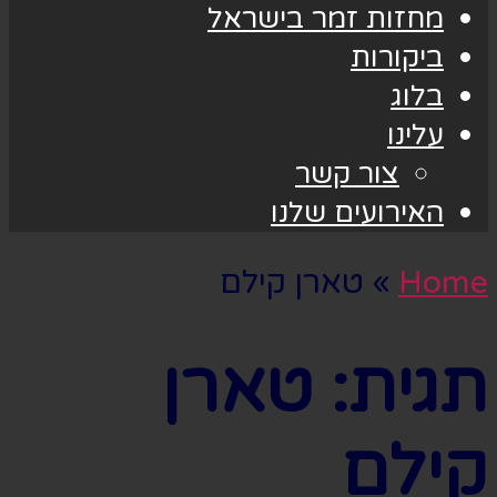
מחזות זמר בישראל
ביקורות
בלוג
עלינו
צור קשר
האירועים שלנו
Home
»
טארן קילם
תגית:
טארן
קילם