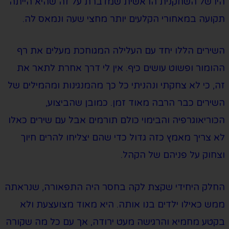
היו של השחקנית הראשית שמדברת על זה שהיא הייתה
תקועה במאחורי הקלעים יותר מחצי שעה ונמאס לה.
השירים הללו יחד עם העלילה המגוחכת מעלים את רף
ההומור ופשוט עושים כיף. אין לי דרך אחרת לתאר את
זה, כי לא צחקתי ונהניתי כל כך מהמנגינות ומהמילים של
השירים כבר הרבה מאוד זמן. כמובן שהביצוע,
הכוריאוגרפיה והבימוי כולם תורמים אבל עם שירים כאלו
לא צריך מאמץ כזה גדול כדי שהם יצליחו להרים חיוך
וצחוק על פניהם של הקהל.
החלק היחידי שקצת לקה בחסר היה התפאורה, שנראתה
ממש כאילו ילדים בנו אותה. היא מאוד מצועצעת ולא
בקטע מחמיא והרגישה מעט ירודה, אך עם כל מה שקורה