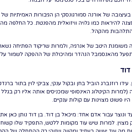
בעיצובה של אורנה סמורגונסקי הן הגיבורות האמיתיות של ה
סצנה להיראות כמו גלויה וויזואלית מהפנטת. כל החלפה מ
התלהבות מהקהל.
 משומנת היטב של אנרגיה, ולמרות שריקוד הפתיחה נשאר
פעל מהאנסמבל הנהדר ומהיכולת של ההפקה לשמור על קצ
דוד
עידו רוזנברג הוביל בחן ובקול ענקי, צביקי לוין בתור ברנד
 (למרות הקיטלוג האינסופי שמכניסים אותה אליו רק בגלל מ
, היו פשוט מצוינות עם קולות ענקיים.
נוצר עבור אדם אחד: מיכאל בן דוד. בן דוד נותן כאן את ה
מצוין. למרות שיש עוד מקומות ללטש, התפקיד שלו קשוח וה
ת מה עוד יעשה בעתיד ומקווה שזוהי רק ההתחלה של הקר