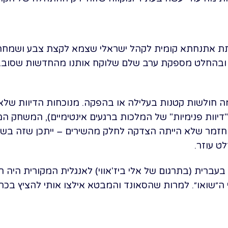
ה לתת אתנחתא קומית לקהל ישראלי שצמא לקצת צבע ושמחה
 ובהחלט מספקת ערב שלם שלוקח אותנו מהחדשות שסובבו
חולשות קטנות בעלילה או בהפקה. מנוכחות הדיוות שלא 
וות פנימיות" של המלכות ברגעים אינטימיים), המשחק המ
חזמר שלא הייתה הצדקה לחלק מהשירים – ייתכן שזה בשל 
ט עוזר.
ים בעברית (בתרגום של אלי ביז'אווי) לאנגלית המקורית הי
 ה״שואו״. למרות שהסאונד והמבטא אילצו אותי להציץ בכתו