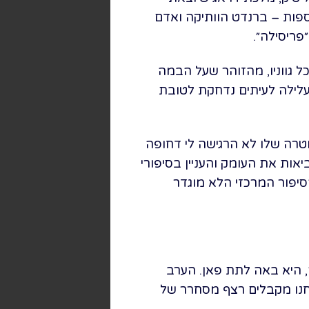
פות – ברנדט הוותיקה ואדם
פריסילה״.
 גווניו, מהזוהר שעל הבמה
ת והבדידות שמאחורי הקלעים. אך במחזות זמר מסוג "ג'וקבוקס" (Jukebox) העלילה לעיתים נדחקת לטובת
טרה שלו לא הרגישה לי דחופה
אות את העומק והעניין בסיפורי
יפור המרכזי הלא מוגדר
 היא באה לתת פאן. הערב
ב בפער. משם אנחנו מקבלים רצף מסחרר של