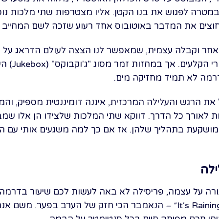
מטרה לפגוש את בנו הקטן. אליו מצטרפות שתי מלכות נוס
 חוצים את המדבר באוטובוס אחד רעוע שזכה לשם המחייב ״
אחר וקבלה עצמית, שמאפשר לנו הצצה לעולם הדראג על כל
ועד למורכבו
רמה לא תמיד מחזיקה מים.
את הרגש והעלילה המרכזית, איננה דומיננטית מספיק, והמ
ת לאורך כל הדרך. דווקא שתי המלכות שלצידו הן אלו שמבי
ושקעת בתהליך שלהן. אז אם כך למה משגעים אותי עם הס
לה
רה על עצמה, פריסילה לא באה לעשות לכם שיעור בדרמה,
נפתח בפיצוץ אנרגטי עם ״It’s Raining Men״ – הנאמבר הכי חזק של הער
יחי חכם מפיחה חיים בכל סנטימטר על הבמה.