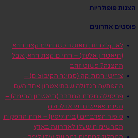
הצגות פופולריות
פוסטים אחרונים
לא קל להיות מאושר כשהחיים קצת חרא
(תיאטרון אלעד) – החיים קצת חרא, אבל
ההצגה? פשוט זהב
צ׳ריטי המתוקה (סמינר הקיבוצים) –
ההפתעה הגדולה שבתיאטרון אחד העם
פריסילה מלכת המדבר (תיאטרון הבימה) –
חגיגת פאייטים ושואו לכולם
סיפור הפרברים (בית ליסין) – אחת ההפקות
המרשימות שעלו לאחרונה בארץ
המסלול למחזות זמר של עידן ליפר –