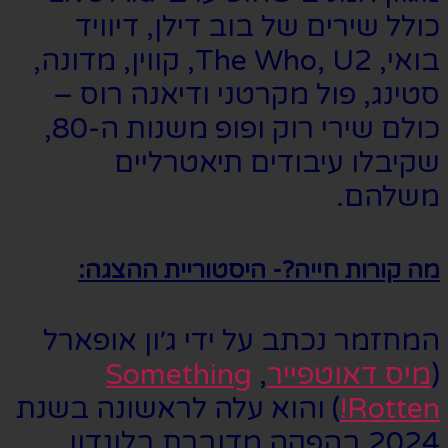
כולל שירים של בוב דילן, דיוויד
בואי, The Who, U2, קווין, מדונה,
סטינג, פול מקרטני ודיאנה רוס –
כולם שירי רוק ופופ משנות ה-80,
שקיבלו עיבודים תיאטרליים
משלהם.
מה קורות חייה?- היסטוריית ההצגה:
המחזמר נכתב על ידי ג׳ון אופארל
(
מיס דאוטפייר
,
Something
Rotten!
) והוא עלה לראשונה בשנת
2024 בהפקה מדוברת בלונדון