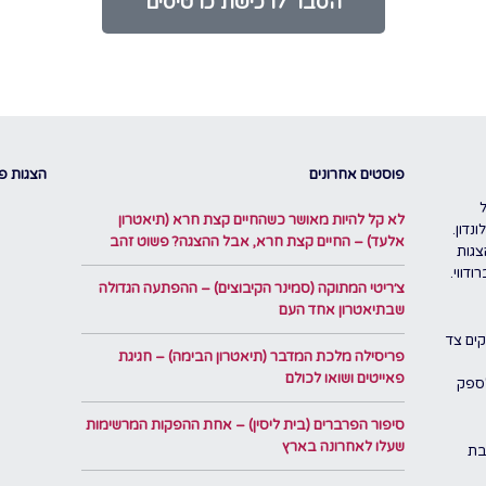
הסבר לרכישת כרטיסים
פוסטים אחרונים
הצגות פו
לא קל להיות מאושר כשהחיים קצת חרא (תיאטרון
נדון.
אלעד) – החיים קצת חרא, אבל ההצגה? פשוט זהב
צגות
דווי.
צ׳ריטי המתוקה (סמינר הקיבוצים) – ההפתעה הגדולה
שבתיאטרון אחד העם
ים צד
פריסילה מלכת המדבר (תיאטרון הבימה) – חגיגת
פאייטים ושואו לכולם
לספק
סיפור הפרברים (בית ליסין) – אחת ההפקות המרשימות
שעלו לאחרונה בארץ
בת