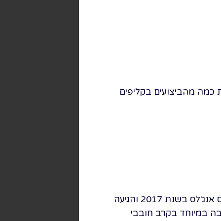
ות כמה מהביצועים בקליפים
את ספר ההצגה כתבו מרלה מינדל, קונסטנטין רוסולי וטיי בלו. ההפקה עלתה לראשונה בלוס אנג׳לס בשנת 2017 והגיעה
י ואהובה במיוחד בקרב חובבי