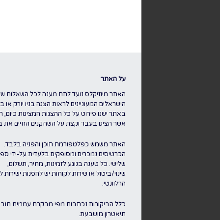
על האתר
האתר מיוזיקלס נועד לתת מענה לכל השאלות של
הישראלים המעוניינים לראות הצגה בניו יורק או בלו
באתר ישנו פירוט על כל ההצגות המציגות כיום, ה
אשר הציגו בעבר וקצת על השחקנים החיים את ברו
האתר משמש כפלטפורמת תוכן והפניה בלבד.
הכרטיסים נמכרים ומסופקים בלעדית על-ידי ספק
שלישי. כל טענה בנוגע לזמינות, מחיר, תשלום,
שינוי/ביטול או שירות לקוחות יש להפנות ישירות 
הרלוונטי.
כלל הביקורות נכתבות מפי מבקרת עממית חוב
תיאטרון מושבעת.