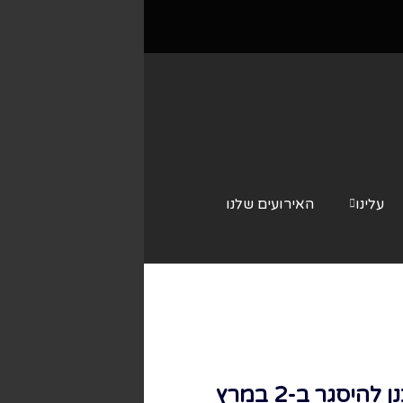
עלינו
האירועים שלנו
צור קשר
המחזמר רץ באוף ברודווי בניו יורק ובווסט אנד שבלונדון שם הוא מתוכנן להיסגר ב-2 במרץ