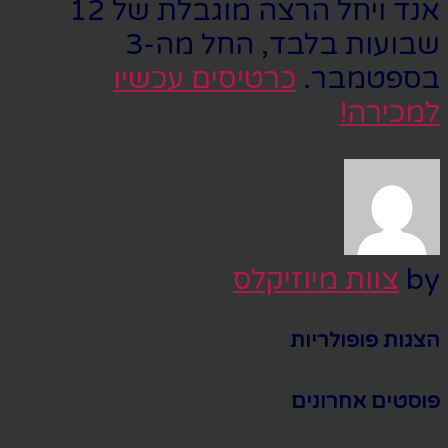
אנד ויחל הרצה מוגבלת של 12
שבועות בלבד, החל מה-3
בספטמבר.
כרטיסים עכשיו
למכירה!
by
צוות מיוזיקלס
הצגות פופולריות
פוסטים אחרונים