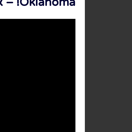
Oklahoma! – אוקלהומה!