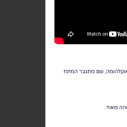
וסס על המחזה "הלילך צומח בירוק" מאת ליין ריגס ומחזיר אותנו לשנת 1906 לאוקלהומה, שם מתגבר המתח