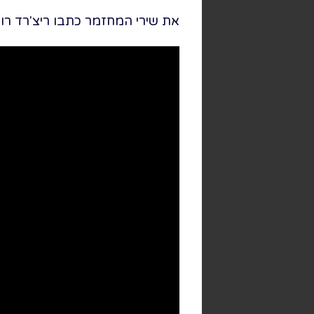
את שירי המחזמר כתבו ריצ'רד רוג