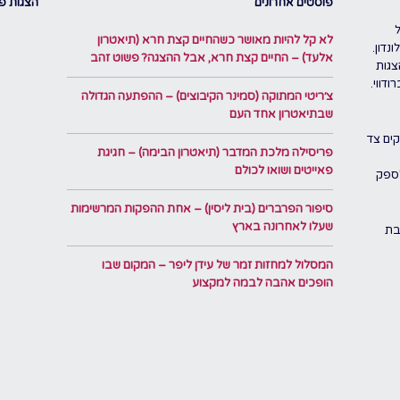
פוסטים אחרונים
הצגות פו
לא קל להיות מאושר כשהחיים קצת חרא (תיאטרון
נדון.
אלעד) – החיים קצת חרא, אבל ההצגה? פשוט זהב
צגות
דווי.
צ׳ריטי המתוקה (סמינר הקיבוצים) – ההפתעה הגדולה
שבתיאטרון אחד העם
ים צד
פריסילה מלכת המדבר (תיאטרון הבימה) – חגיגת
פאייטים ושואו לכולם
לספק
סיפור הפרברים (בית ליסין) – אחת ההפקות המרשימות
שעלו לאחרונה בארץ
בת
המסלול למחזות זמר של עידן ליפר – המקום שבו
הופכים אהבה לבמה למקצוע