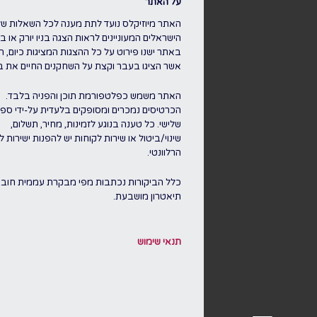
על האתר
האתר מיוזיקלס נועד לתת מענה לכל השאלות של
הישראלים המעוניינים לראות הצגה בניו יורק או בלו
באתר ישנו פירוט על כל ההצגות המציגות כיום, ה
אשר הציגו בעבר וקצת על השחקנים החיים את ברו
האתר משמש כפלטפורמת תוכן והפניה בלבד.
הכרטיסים נמכרים ומסופקים בלעדית על-ידי ספק
שלישי. כל טענה בנוגע לזמינות, מחיר, תשלום,
שינוי/ביטול או שירות לקוחות יש להפנות ישירות 
הרלוונטי.
כלל הביקורות נכתבות מפי מבקרת עממית חוב
תיאטרון מושבעת.
תנאי שימוש