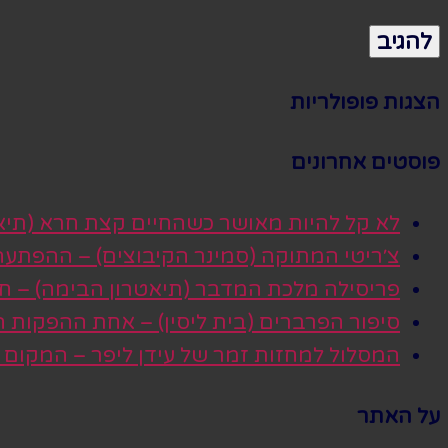
הצגות פופולריות
פוסטים אחרונים
לא קל להיות מאושר כשהחיים קצת חרא (תיא
צ׳ריטי המתוקה (סמינר הקיבוצים) – ההפתע
פריסילה מלכת המדבר (תיאטרון הבימה) – חגי
סיפור הפרברים (בית ליסין) – אחת ההפקות
המסלול למחזות זמר של עידן ליפר – המקום
על האתר