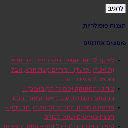
הצגות פופולריות
פוסטים אחרונים
לא קל להיות מאושר כשהחיים קצת חרא
(תיאטרון אלעד) – החיים קצת חרא, אבל
ההצגה? פשוט זהב
צ׳ריטי המתוקה (סמינר הקיבוצים) –
ההפתעה הגדולה שבתיאטרון אחד העם
פריסילה מלכת המדבר (תיאטרון הבימה) –
חגיגת פאייטים ושואו לכולם
סיפור הפרברים (בית ליסין) – אחת ההפקות