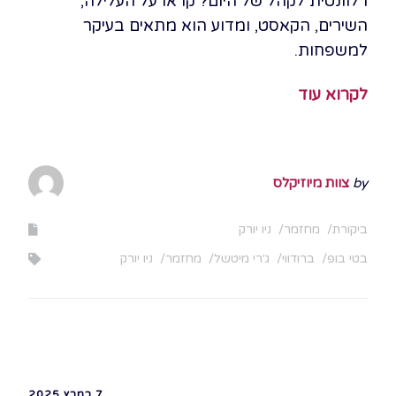
רלוונטית לקהל של היום? קראו על העלילה,
השירים, הקאסט, ומדוע הוא מתאים בעיקר
למשפחות.
לקרוא עוד
by
צוות מיוזיקלס
ביקורת
מחזמר
ניו יורק
בטי בופ
ברודווי
ג׳רי מיטשל
מחזמר
ניו יורק
7 במרץ 2025