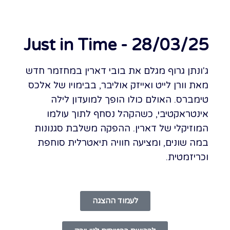
Just in Time - 28/03/25
ג'ונתן גרוף מגלם את בובי דארין במחזמר חדש
מאת וורן לייט ואייזק אוליבר, בבימויו של אלכס
טימברס. האולם כולו הופך למועדון לילה
אינטראקטיבי, כשהקהל נסחף לתוך עולמו
המוזיקלי של דארין. ההפקה משלבת סגנונות
במה שונים, ומציעה חוויה תיאטרלית סוחפת
וכריזמטית.
לעמוד ההצגה