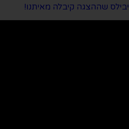
יבילס שההצגה קיבלה מאיתנו!