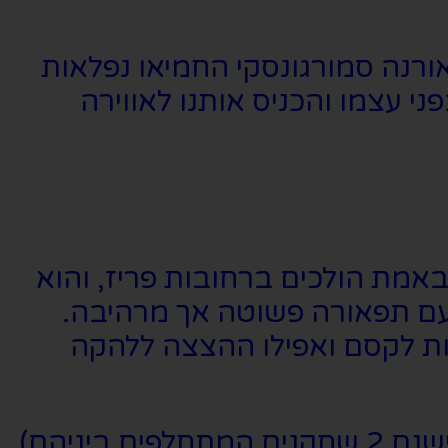
ורנה סמורגונסקי החמיאו נפלאות
י עצמו והכניס אותנו לאווירה
אמת הולכים ברחובות פריז, והוא
עם תפאורה פשוטה אך מרהיבה.
ת לקסם ואפילו ההצצה ללהקה
עם קאסט שחקנים כזה גדול, במיוחד הדאבל קאסטינג הקיים (לכל תפקיד ישנם 2 שחקנים המתחלפים ביניהם),