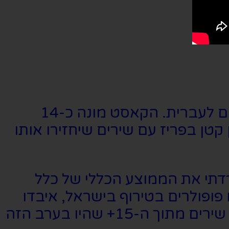
"לילה בפריז" הינה הופעה מוזיקלית עם מיטב הלהיטים הצרפתיים מתורגמים לעברית. הקאסט מונה כ-14
טן בפריז עם שירים שיחזירו אותו
ה היה 65 ובכללי אין ספק שהורדתי את הממוצע הכללי של כלל
פופולרים בטירוף בישראל, איבדו
את מקומם בקרב הקהל הצעיר יותר. אבל על אף העובדה שהכרתי רק כ-5 שירים מתוך ה-15+ שהיו בערב הזה