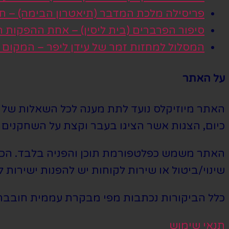
פריסילה מלכת המדבר (תיאטרון הבימה) – חגי
סיפור הפרברים (בית ליסין) – אחת ההפקות
המסלול למחזות זמר של עידן ליפר – המקום
על האתר
האתר מיוזיקלס נועד לתת מענה לכל השאלות של הי
כיום, הצגות אשר הציגו בעבר וקצת על השחקנים ה
האתר משמש כפלטפורמת תוכן והפניה בלבד. הכרטי
שינוי/ביטול או שירות לקוחות יש להפנות ישירות ל
כלל הביקורות נכתבות מפי מבקרת עממית חובבת
תנאי שימוש