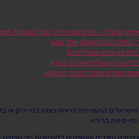
טרון אלעד) – החיים קצת חרא, אבל ההצגה? פשו
ה הגדולה שבתיאטרון אחד העם
גת פאייטים ושואו לכולם
 המרשימות שעלו לאחרונה בארץ
 שבו הופכים אהבה לבמה למקצוע
שראלים המעוניינים לראות הצגה בניו יורק או בלו
חיים את ברודווי.
סים נמכרים ומסופקים בלעדית על-ידי ספקים צד 