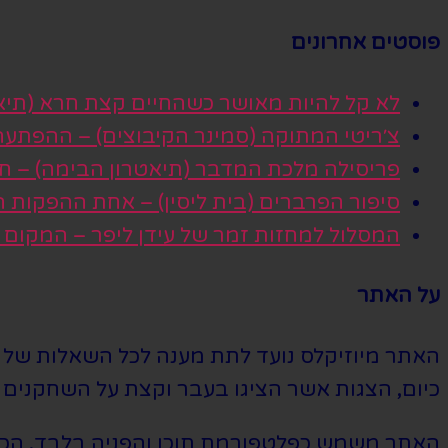
פוסטים אחרונים
לא קל להיות מאושר כשהחיים קצת חרא (תיא
צ׳ריטי המתוקה (סמינר הקיבוצים) – ההפתע
פריסילה מלכת המדבר (תיאטרון הבימה) – חגי
סיפור הפרברים (בית ליסין) – אחת ההפקות
המסלול למחזות זמר של עידן ליפר – המקום
על האתר
האתר מיוזיקלס נועד לתת מענה לכל השאלות של הי
כיום, הצגות אשר הציגו בעבר וקצת על השחקנים ה
האתר משמש כפלטפורמת תוכן והפניה בלבד. הכרטי