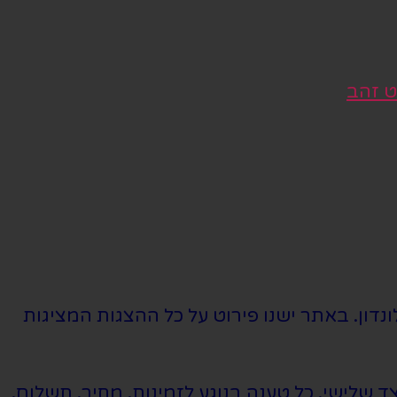
ט זהב
נדון. באתר ישנו פירוט על כל ההצגות המציגות
שלישי. כל טענה בנוגע לזמינות, מחיר, תשלום,