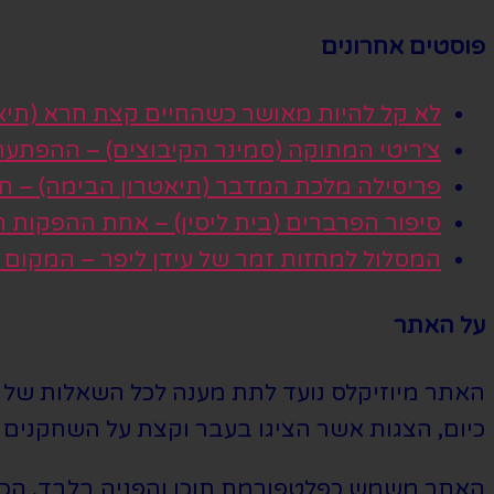
פוסטים אחרונים
לא קל להיות מאושר כשהחיים קצת חרא (תיא
צ׳ריטי המתוקה (סמינר הקיבוצים) – ההפתע
פריסילה מלכת המדבר (תיאטרון הבימה) – חגי
סיפור הפרברים (בית ליסין) – אחת ההפקות
המסלול למחזות זמר של עידן ליפר – המקום
על האתר
האתר מיוזיקלס נועד לתת מענה לכל השאלות של הי
כיום, הצגות אשר הציגו בעבר וקצת על השחקנים ה
האתר משמש כפלטפורמת תוכן והפניה בלבד. הכרטי