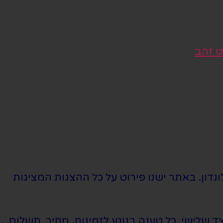
ט זהב
נדון. באתר ישנו פירוט על כל ההצגות המציגות
שלישי. כל טענה בנוגע לזמינות, מחיר, תשלום,