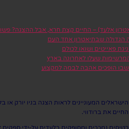
טרון אלעד) – החיים קצת חרא, אבל ההצגה? פשו
ה הגדולה שבתיאטרון אחד העם
גת פאייטים ושואו לכולם
 המרשימות שעלו לאחרונה בארץ
 שבו הופכים אהבה לבמה למקצוע
שראלים המעוניינים לראות הצגה בניו יורק או בלו
חיים את ברודווי.
סים נמכרים ומסופקים בלעדית על-ידי ספקים צד 