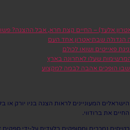
טרון אלעד) – החיים קצת חרא, אבל ההצגה? פשו
ה הגדולה שבתיאטרון אחד העם
גת פאייטים ושואו לכולם
 המרשימות שעלו לאחרונה בארץ
 שבו הופכים אהבה לבמה למקצוע
שראלים המעוניינים לראות הצגה בניו יורק או בלו
חיים את ברודווי.
סים נמכרים ומסופקים בלעדית על-ידי ספקים צד 