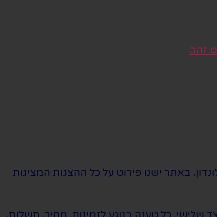
ט זהב
נדון. באתר ישנו פירוט על כל ההצגות המציגות
שלישי. כל טענה בנוגע לזמינות, מחיר, תשלום,