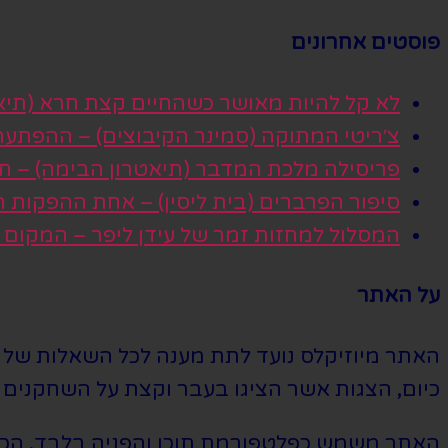
פוסטים אחרונים
לא קל להיות מאושר כשהחיים קצת חרא (תיא
צ׳ריטי המתוקה (סמינר הקיבוצים) – ההפתע
פריסילה מלכת המדבר (תיאטרון הבימה) – חגי
סיפור הפרברים (בית ליסין) – אחת ההפקות
המסלול למחזות זמר של עידן ליפר – המקום
על האתר
האתר מיוזיקלס נועד לתת מענה לכל השאלות של הי
כיום, הצגות אשר הציגו בעבר וקצת על השחקנים ה
האתר משמש כפלטפורמת תוכן והפניה בלבד. הכרטי