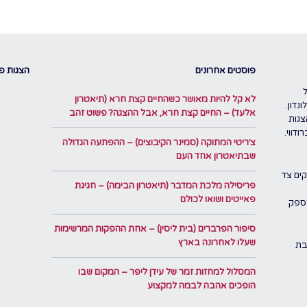
פוסטים אחרונים
הצגות פו
לא קל להיות מאושר כשהחיים קצת חרא (תיאטרון
נדון.
אלעד) – החיים קצת חרא, אבל ההצגה? פשוט זהב
צגות
דווי.
צ׳ריטי המתוקה (סמינר הקיבוצים) – ההפתעה הגדולה
שבתיאטרון אחד העם
ים צד
פריסילה מלכת המדבר (תיאטרון הבימה) – חגיגת
פאייטים ושואו לכולם
לספק
סיפור הפרברים (בית ליסין) – אחת ההפקות המרשימות
שעלו לאחרונה בארץ
בת
המסלול למחזות זמר של עידן ליפר – המקום שבו
הופכים אהבה לבמה למקצוע