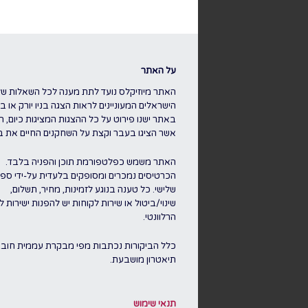
על האתר
האתר מיוזיקלס נועד לתת מענה לכל השאלות של
הישראלים המעוניינים לראות הצגה בניו יורק או בלו
באתר ישנו פירוט על כל ההצגות המציגות כיום, ה
אשר הציגו בעבר וקצת על השחקנים החיים את ברו
האתר משמש כפלטפורמת תוכן והפניה בלבד.
הכרטיסים נמכרים ומסופקים בלעדית על-ידי ספק
שלישי. כל טענה בנוגע לזמינות, מחיר, תשלום,
שינוי/ביטול או שירות לקוחות יש להפנות ישירות 
הרלוונטי.
כלל הביקורות נכתבות מפי מבקרת עממית חוב
תיאטרון מושבעת.
תנאי שימוש