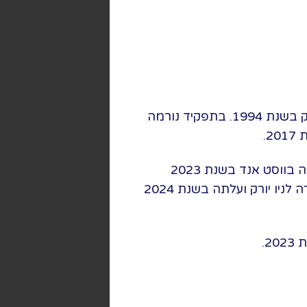
המחזמר עלה לראשונה בשנת 1993 בווסט אנד שבלונדון ועבר מהר מאוד לברודווי בניו יורק בשנת 1994. בתפקיד נורמה
.
המחזמר זכה להערצה רבה ועלה בשלל הפקות במהלך השנים, כאשר האחרונה ביניהן עלתה בווסט אנד בשנת 2023
בכיכובה של ניקול שרזינגר. ההפקה הציגה זווית ראייה מודרנית וייחודית והיא מהר מאוד עברה לניו יורק ועלתה בשנת 2024