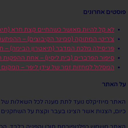
פוסטים אחרונים
לא קל להיות מאושר כשהחיים קצת חרא (תיא
צ׳ריטי המתוקה (סמינר הקיבוצים) – ההפתע
פריסילה מלכת המדבר (תיאטרון הבימה) – חגי
סיפור הפרברים (בית ליסין) – אחת ההפקות
המסלול למחזות זמר של עידן ליפר – המקום
על האתר
האתר מיוזיקלס נועד לתת מענה לכל השאלות של הי
כיום, הצגות אשר הציגו בעבר וקצת על השחקנים ה
האתר משמש כפלטפורמת תוכן והפניה בלבד. הכרטי