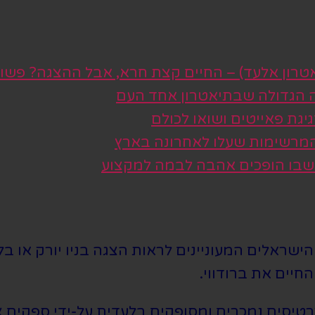
טרון אלעד) – החיים קצת חרא, אבל ההצגה? פשו
ה הגדולה שבתיאטרון אחד העם
גת פאייטים ושואו לכולם
 המרשימות שעלו לאחרונה בארץ
 שבו הופכים אהבה לבמה למקצוע
שראלים המעוניינים לראות הצגה בניו יורק או בלו
חיים את ברודווי.
סים נמכרים ומסופקים בלעדית על-ידי ספקים צד 