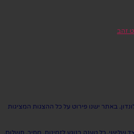
ט זהב
נדון. באתר ישנו פירוט על כל ההצגות המציגות
שלישי. כל טענה בנוגע לזמינות, מחיר, תשלום,