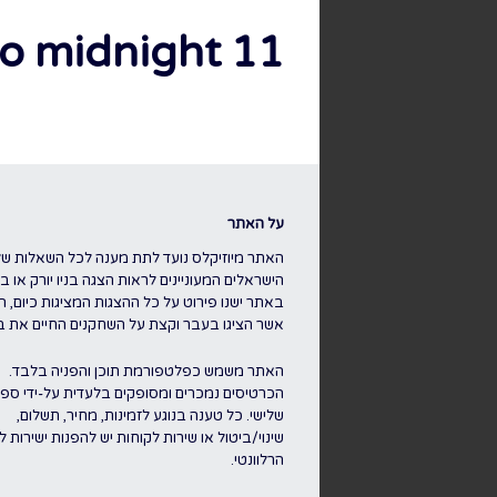
11 to midnight
על האתר
האתר מיוזיקלס נועד לתת מענה לכל השאלות של
הישראלים המעוניינים לראות הצגה בניו יורק או בלו
באתר ישנו פירוט על כל ההצגות המציגות כיום, ה
אשר הציגו בעבר וקצת על השחקנים החיים את ברו
האתר משמש כפלטפורמת תוכן והפניה בלבד.
הכרטיסים נמכרים ומסופקים בלעדית על-ידי ספק
שלישי. כל טענה בנוגע לזמינות, מחיר, תשלום,
שינוי/ביטול או שירות לקוחות יש להפנות ישירות 
הרלוונטי.