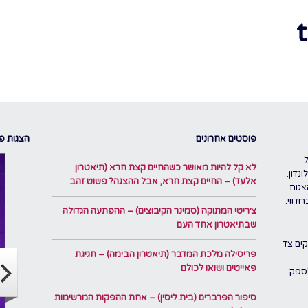
פוסטים אחרונים
הצגות פו
לא קל להיות מאושר כשהחיים קצת חרא (תיאטרון
נדון.
אלעד) – החיים קצת חרא, אבל ההצגה? פשוט זהב
צגות
דווי.
צ׳ריטי המתוקה (סמינר הקיבוצים) – ההפתעה הגדולה
שבתיאטרון אחד העם
ים צד
פריסילה מלכת המדבר (תיאטרון הבימה) – חגיגת
פאייטים ושואו לכולם
לספק
סיפור הפרברים (בית ליסין) – אחת ההפקות המרשימות