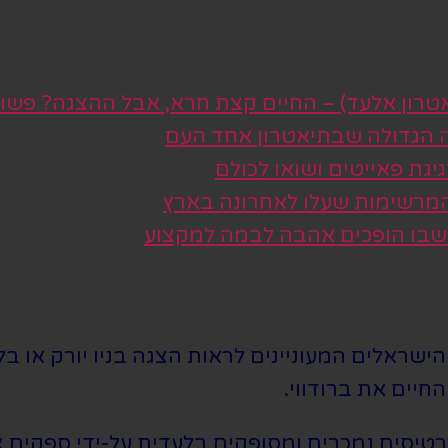
טרון אלעד) – החיים קצת חרא, אבל ההצגה? פשו
ה הגדולה שבתיאטרון אחד העם
גת פאייטים ושואו לכולם
 המרשימות שעלו לאחרונה בארץ
 שבו הופכים אהבה לבמה למקצוע
שראלים המעוניינים לראות הצגה בניו יורק או בלו
חיים את ברודווי.
סים נמכרים ומסופקים בלעדית על-ידי ספקים צד 