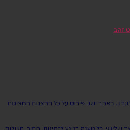
ט זהב
נדון. באתר ישנו פירוט על כל ההצגות המציגות
שלישי. כל טענה בנוגע לזמינות, מחיר, תשלום,