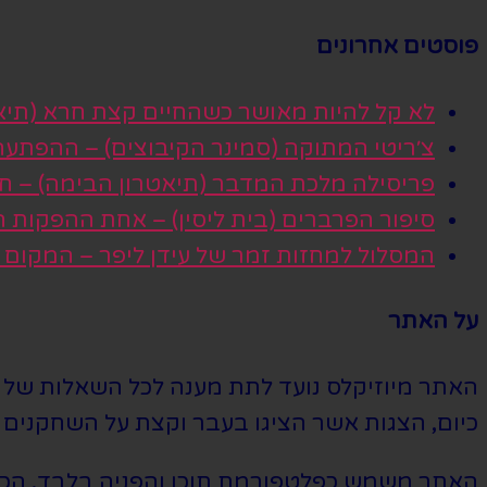
פוסטים אחרונים
לא קל להיות מאושר כשהחיים קצת חרא (תיא
צ׳ריטי המתוקה (סמינר הקיבוצים) – ההפתע
פריסילה מלכת המדבר (תיאטרון הבימה) – חגי
סיפור הפרברים (בית ליסין) – אחת ההפקות
המסלול למחזות זמר של עידן ליפר – המקום
על האתר
האתר מיוזיקלס נועד לתת מענה לכל השאלות של הי
כיום, הצגות אשר הציגו בעבר וקצת על השחקנים ה
האתר משמש כפלטפורמת תוכן והפניה בלבד. הכרטי