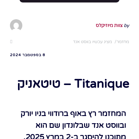
by
צוות מיוזיקלס
מחזמר
מציג עכשיו בווסט אנד
8 בספטמבר 2024
Titanique – טיטאניק
המחזמר רץ באוף ברודווי בניו יורק
ובווסט אנד שבלונדון שם הוא
מתוכנן להיסגר ב-2 במרץ 2025.