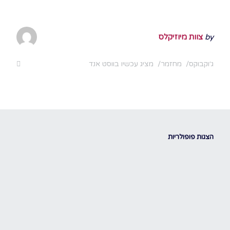
by
צוות מיוזיקלס
ג׳וקבוקס
מחזמר
מציג עכשיו בווסט אנד
הצגות פופולריות