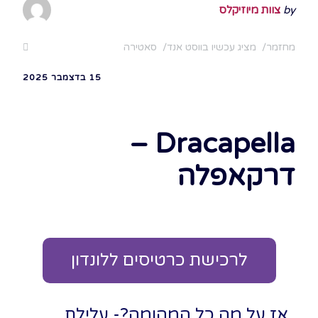
by
צוות מיוזיקלס
מחזמר
מציג עכשיו בווסט אנד
סאטירה
15 בדצמבר 2025
Dracapella –
דרקאפלה
לרכישת כרטיסים ללונדון
אז על מה כל המהומה?- עלילת