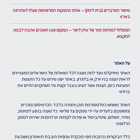
סיפור הפרברים (בית ליסין) – אחת ההפקות המרשימות שעלו לאחרונה
בארץ
המסלול למחזות זמר של עידן ליפר – המקום שבו הופכים אהבה לבמה
למקצוע
על האתר
האתר מיוזיקלס נועד לתת מענה לכל השאלות של הישראלים המעוניינים
לראות הצגה בניו יורק או בלונדון. באתר ישנו פירוט על כל ההצגות
המציגות כיום, הצגות אשר הציגו בעבר וקצת על השחקנים החיים את
ברודווי.
האתר משמש כפלטפורמת תוכן והפניה בלבד. הכרטיסים נמכרים
ומסופקים בלעדית על-ידי ספקים צד שלישי. כל טענה בנוגע לזמינות,
מחיר, תשלום, שינוי/ביטול או שירות לקוחות יש להפנות ישירות לספק
הרלוונטי.
כלל הביקורות נכתבות מפי מבקרת עממית חובבת תיאטרון מושבעת.