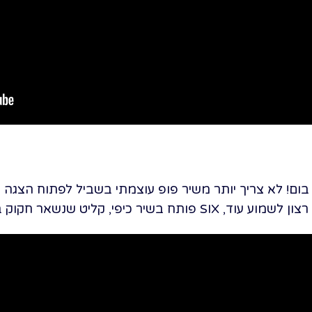
Divorced, Beheaded, Survive. בום! לא צריך יותר משיר פופ עוצמתי בשביל ל
ליט שנשאר חקוק במוחנו להרבה זמן.