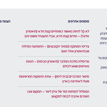
פוסטים אחרונים
הצגות פו
לא קל להיות מאושר כשהחיים קצת חרא (תיאטרון
נדון.
אלעד) – החיים קצת חרא, אבל ההצגה? פשוט זהב
צגות
דווי.
צ׳ריטי המתוקה (סמינר הקיבוצים) – ההפתעה הגדולה
שבתיאטרון אחד העם
ים צד
פריסילה מלכת המדבר (תיאטרון הבימה) – חגיגת
פאייטים ושואו לכולם
לספק
סיפור הפרברים (בית ליסין) – אחת ההפקות המרשימות
שעלו לאחרונה בארץ
בת
המסלול למחזות זמר של עידן ליפר – המקום שבו
הופכים אהבה לבמה למקצוע