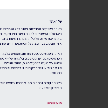
על האתר
האתר מיוזיקלס נועד לתת מענה לכל השאלות של
הישראלים המעוניינים לראות הצגה בניו יורק או בלו
באתר ישנו פירוט על כל ההצגות המציגות כיום, ה
אשר הציגו בעבר וקצת על השחקנים החיים את ברו
האתר משמש כפלטפורמת תוכן והפניה בלבד.
הכרטיסים נמכרים ומסופקים בלעדית על-ידי ספק
שלישי. כל טענה בנוגע לזמינות, מחיר, תשלום,
שינוי/ביטול או שירות לקוחות יש להפנות ישירות 
הרלוונטי.
כלל הביקורות נכתבות מפי מבקרת עממית חוב
תיאטרון מושבעת.
תנאי שימוש